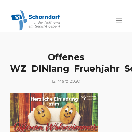
Offenes
WZ_DINlang_Fruehjahr_
12. März 2020