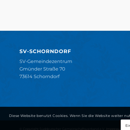
SV-SCHORNDORF
SV-Gemeindezentrum
Gmünder Straße 70
73614 Schorndorf
Diese Website benutzt Cookies. Wenn Sie die Website weiter nu
Ei
© Copyright Süddeutscher Gemeinschaftsverband e.V.
Impressum
Da