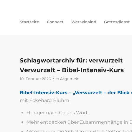
Startseite
Connect
Wer wir sind
Gottesdienst
Schlagwortarchiv für:
verwurzelt
Verwurzelt – Bibel-Intensiv-Kurs
/
10. Februar 2020
in
Allgemein
Bibel-Intensiv-Kurs – „Verwurzelt – der Blick
mit Eckehard Bluhm
Hunger nach Gottes Wort
Mehr entdecken über Zusammenhänge in Bü
Miteinander die Schätze im Wort Gottes fi