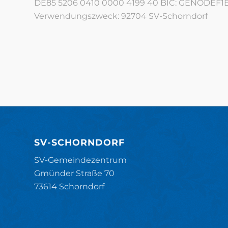
DE85 5206 0410 0000 4199 40 BIC: GENODEF1
Verwendungszweck: 92704 SV-Schorndorf
SV-SCHORNDORF
SV-Gemeindezentrum
Gmünder Straße 70
73614 Schorndorf