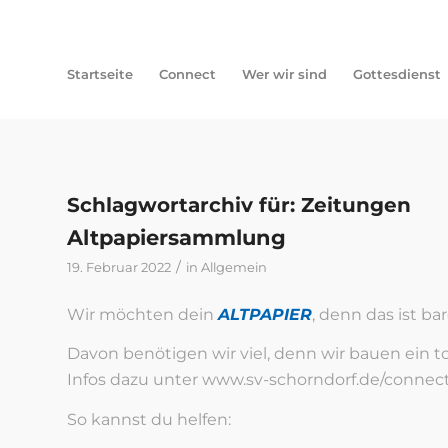
Startseite
Connect
Wer wir sind
Gottesdienst
Schlagwortarchiv für:
Zeitungen
Altpapiersammlung
/
19. Februar 2022
in
Allgemein
Wir möchten dein
ALTPAPIER
, denn das ist ba
Davon benötigen wir viel, denn wir bauen ein
Infos dazu unter www.sv-schorndorf.de/connect
So kannst du helfen: