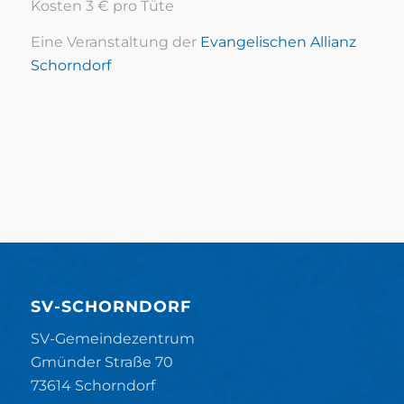
Kosten 3 € pro Tüte
Eine Veranstaltung der
Evangelischen Allianz
Schorndorf
SV-SCHORNDORF
SV-Gemeindezentrum
Gmünder Straße 70
73614 Schorndorf